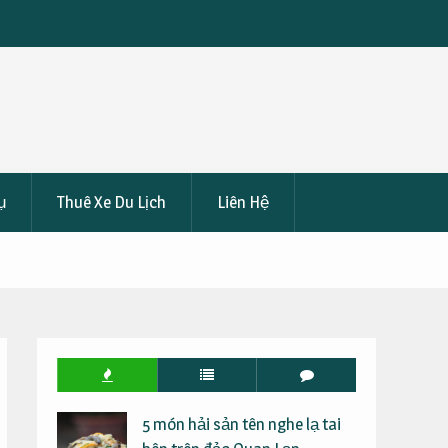
 Đêm Chỉ
Kinh Nghiệm Cần Biết Trước Khi Khám Phá Măng Đe
Ngày 2 Đêm
ụ
Thuê Xe Du Lịch
Liên Hệ
5 món hải sản tên nghe lạ tai