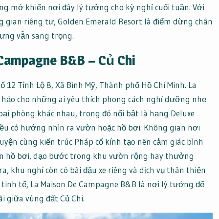
ng mở khiến nơi đây lý tưởng cho kỳ nghỉ cuối tuần. Với
 gian riêng tư, Golden Emerald Resort là điểm dừng chân
hưng vẫn sang trọng.
 Campagne B&B – Củ Chi
 12 Tỉnh Lộ 8, Xã Bình Mỹ, Thành phố Hồ Chí Minh. La
hảo cho những ai yêu thích phong cách nghỉ dưỡng nhẹ
oại phòng khác nhau, trong đó nổi bật là hạng Deluxe
ều có hướng nhìn ra vườn hoặc hồ bơi. Không gian nơi
uyện cùng kiến trúc Pháp cổ kính tạo nên cảm giác bình
ên hồ bơi, dạo bước trong khu vườn rộng hay thưởng
, khu nghỉ còn có bãi đậu xe riêng và dịch vụ thân thiện
tinh tế, La Maison De Campagne B&B là nơi lý tưởng để
i giữa vùng đất Củ Chi.