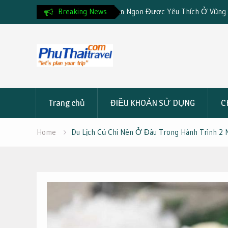
Ăn Ngon Được Yêu Thích Ở Vũng
Breaking News
Hướng Dẫn Đặt Tour Du Lịch 
Skip
to
content
Trang chủ
ĐIỀU KHOẢN SỬ DỤNG
C
Home
Du Lịch Củ Chi Nên Ở Đâu Trong Hành Trình 2