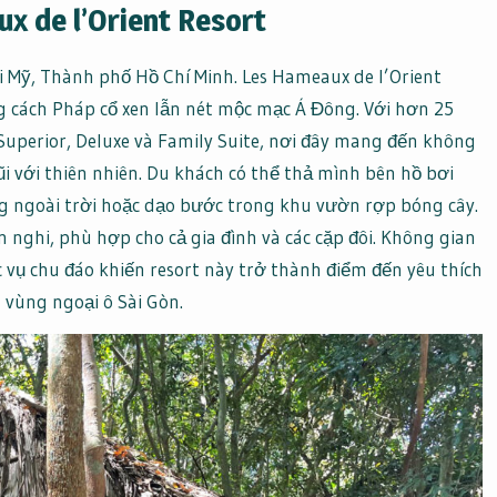
x de l’Orient Resort
 Mỹ, Thành phố Hồ Chí Minh. Les Hameaux de l’Orient
cách Pháp cổ xen lẫn nét mộc mạc Á Đông. Với hơn 25
uperior, Deluxe và Family Suite, nơi đây mang đến không
 với thiên nhiên. Du khách có thể thả mình bên hồ bơi
g ngoài trời hoặc dạo bước trong khu vườn rợp bóng cây.
 nghi, phù hợp cho cả gia đình và các cặp đôi. Không gian
c vụ chu đáo khiến resort này trở thành điểm đến yêu thích
 vùng ngoại ô Sài Gòn.