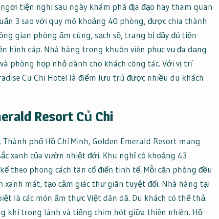
 ngơi tiện nghi sau ngày khám phá địa đạo hay tham quan
chuẩn 3 sao với quy mô khoảng 40 phòng, được chia thành
ông gian phòng ấm cúng, sạch sẽ, trang bị đầy đủ tiện
yền hình cáp. Nhà hàng trong khuôn viên phục vụ đa dạng
i và phòng họp nhỏ dành cho khách công tác. Với vị trí
aradise Cu Chi Hotel là điểm lưu trú được nhiều du khách
erald Resort Củ Chi
Mỹ, Thành phố Hồ Chí Minh, Golden Emerald Resort mang
ắc xanh của vườn nhiệt đới. Khu nghỉ có khoảng 43
kế theo phong cách tân cổ điển tinh tế. Mỗi căn phòng đều
 xanh mát, tạo cảm giác thư giãn tuyệt đối. Nhà hàng tại
biệt là các món ẩm thực Việt dân dã. Du khách có thể thả
 khí trong lành và tiếng chim hót giữa thiên nhiên. Hồ