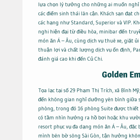
lựa chọn lý tưởng cho những ai muốn nghỉ
các điểm sinh thái lân cận. Khách sạn đạt 
các hạng như Standard, Superior và VIP. Kh
nghi hiện đại từ điều hòa, minibar đến tru
món ăn Á – Âu, cùng dịch vụ thuê xe, giặt ủ
thuận lợi và chất lượng dịch vụ ổn định, P
đánh giá cao khi đến Củ Chi.
Golden Em
Tọa lạc tại số 29 Phạm Thị Trích, xã Bình 
đến không gian nghỉ dưỡng yên bình giữa s
phòng, trong đó 16 phòng Suite được thiết 
có tầm nhìn hướng ra hồ bơi hoặc khu vườn
resort phục vụ đa dạng món ăn Á – Âu, đặc 
mình bên bờ sông Sài Gòn, tận hưởng không