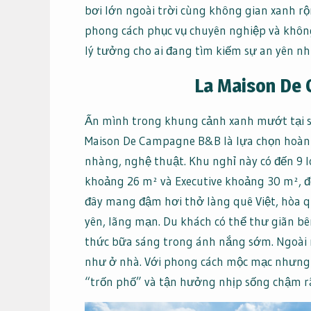
bơi lớn ngoài trời cùng không gian xanh rộ
phong cách phục vụ chuyên nghiệp và không
lý tưởng cho ai đang tìm kiếm sự an yên n
La Maison De
Ẩn mình trong khung cảnh xanh mướt tại số
Maison De Campagne B&B là lựa chọn hoàn 
nhàng, nghệ thuật. Khu nghỉ này có đến 9 l
khoảng 26 m² và Executive khoảng 30 m², đ
đây mang đậm hơi thở làng quê Việt, hòa q
yên, lãng mạn. Du khách có thể thư giãn b
thức bữa sáng trong ánh nắng sớm. Ngoài ra
như ở nhà. Với phong cách mộc mạc nhưng 
“trốn phố” và tận hưởng nhịp sống chậm rã