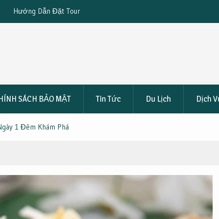
Đồ Sơn 2 Ngày 1 Đêm
Khám Phá Trọn Gói Du Lịch Huế 5 Ngày 4
4.590K/Người
HÍNH SÁCH BẢO MẬT
Tin Tức
Du Lịch
Dịch V
 Ngày 1 Đêm Khám Phá