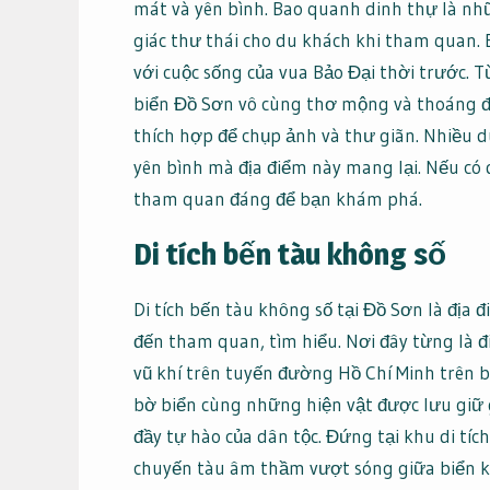
mát và yên bình. Bao quanh dinh thự là nh
giác thư thái cho du khách khi tham quan. 
với cuộc sống của vua Bảo Đại thời trước. 
biển Đồ Sơn vô cùng thơ mộng và thoáng đã
thích hợp để chụp ảnh và thư giãn. Nhiều d
yên bình mà địa điểm này mang lại. Nếu có 
tham quan đáng để bạn khám phá.
Di tích bến tàu không số
Di tích bến tàu không số tại Đồ Sơn là địa
đến tham quan, tìm hiểu. Nơi đây từng là 
vũ khí trên tuyến đường Hồ Chí Minh trên b
bờ biển cùng những hiện vật được lưu giữ 
đầy tự hào của dân tộc. Đứng tại khu di tí
chuyến tàu âm thầm vượt sóng giữa biển k