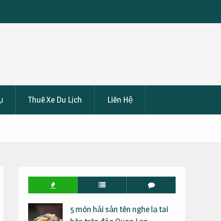
 Đêm Chỉ
Kinh Nghiệm Cần Biết Trước Khi Khám Phá Măng Đe
Ngày 2 Đêm
ụ
Thuê Xe Du Lịch
Liên Hệ
5 món hải sản tên nghe lạ tai