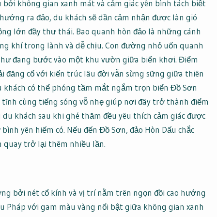
 bởi không gian xanh mát và cảm giác yên bình tách biệt
u hướng ra đảo, du khách sẽ dần cảm nhận được làn gió
ộng lớn đầy thư thái. Bao quanh hòn đảo là những cánh
ng khí trong lành và dễ chịu. Con đường nhỏ uốn quanh
 như đang bước vào một khu vườn giữa biển khơi. Điểm
i đăng cổ với kiến trúc lâu đời vẫn sừng sững giữa thiên
, du khách có thể phóng tầm mắt ngắm trọn biển Đồ Sơn
 tĩnh cùng tiếng sóng vỗ nhẹ giúp nơi đây trở thành điểm
u du khách sau khi ghé thăm đều yêu thích cảm giác được
 bình yên hiếm có. Nếu đến Đồ Sơn, đảo Hòn Dấu chắc
quay trở lại thêm nhiều lần.
ng bởi nét cổ kính và vị trí nằm trên ngọn đồi cao hướng
iểu Pháp với gam màu vàng nổi bật giữa không gian xanh