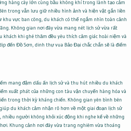
ững hàng cây lớn cùng bầu không khí trong lành tạo cảm
Bên trong vẫn lưu giữ nhiều hình ảnh và hiện vật gắn liền
Từ khu vực ban công, du khách có thể ngắm nhìn toàn cảnh
ng. Không gian nơi đây vừa mang nét lịch sử vừa rất
u khách khi ghé thăm đều yêu thích cảm giác hoài niệm và
dịp đến Đồ Sơn, dinh thự vua Bảo Đại chắc chắn sẽ là điểm
 điểm mang đậm dấu ấn lịch sử và thu hút nhiều du khách
điểm xuất phát của những con tàu vận chuyển hàng hóa và
iển trong thời kỳ kháng chiến. Không gian yên bình bên
giúp du khách cảm nhận rõ hơn về một giai đoạn lịch sử
ch, nhiều người không khỏi xúc động khi nghe kể về những
hơi. Khung cảnh nơi đây vừa trang nghiêm vừa thoáng