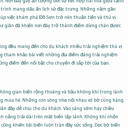
. Nơi đây gây ấn tượng bởi sự kết hợp hài hòa giữa cảnh
trình mang dấu ấn lịch sử đặc trưng. Những năm gần
giúp việc khám phá Đồ Sơn trở nên thuận tiện và thú vị
hư giãn đã khiến nơi đây trở thành điểm dừng chân được
òng đều mang đến cho du khách nhiều trải nghiệm thú vị
 tham khảo bài viết những địa điểm đáng trải nghiệm
ững điểm đến nổi bật cho chuyến đi sắp tới của bạn.
không gian biển rộng thoáng và bầu không khí trong lành
ng mùa hè. Những con sóng nhẹ nối nhau xô bờ cùng hàng
iãn đầy dễ chịu cho du khách. Vào sáng sớm hay chiều
h nắng trải dài trên mặt biển lấp lánh. Không khí nhộn
 cũng khiến bãi biển luôn tràn đầy sức sống. Dọc bờ biển