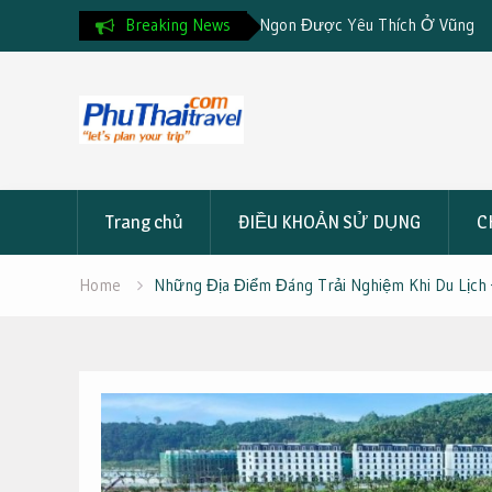
Ăn Ngon Được Yêu Thích Ở Vũng
Breaking News
Hướng Dẫn Đặt Tour Du Lịch 
Skip
to
content
Trang chủ
ĐIỀU KHOẢN SỬ DỤNG
C
Home
Những Địa Điểm Đáng Trải Nghiệm Khi Du Lịch