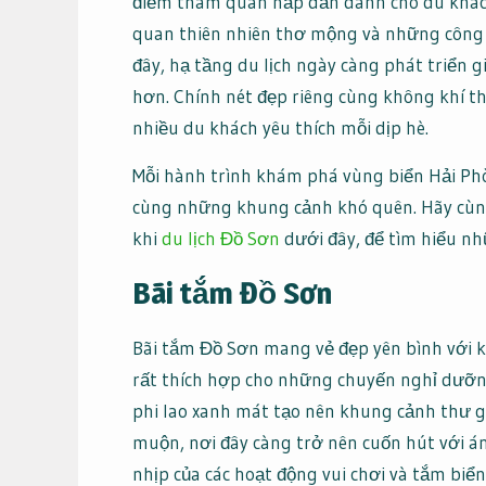
điểm tham quan hấp dẫn dành cho du khách
quan thiên nhiên thơ mộng và những công 
đây, hạ tầng du lịch ngày càng phát triển 
hơn. Chính nét đẹp riêng cùng không khí t
nhiều du khách yêu thích mỗi dịp hè.
Mỗi hành trình khám phá vùng biển Hải Ph
cùng những khung cảnh khó quên. Hãy cùng
khi
du lịch Đồ Sơn
dưới đây, để tìm hiểu nh
Bãi tắm Đồ Sơn
Bãi tắm Đồ Sơn mang vẻ đẹp yên bình với 
rất thích hợp cho những chuyến nghỉ dưỡ
phi lao xanh mát tạo nên khung cảnh thư g
muộn, nơi đây càng trở nên cuốn hút với án
nhịp của các hoạt động vui chơi và tắm biển