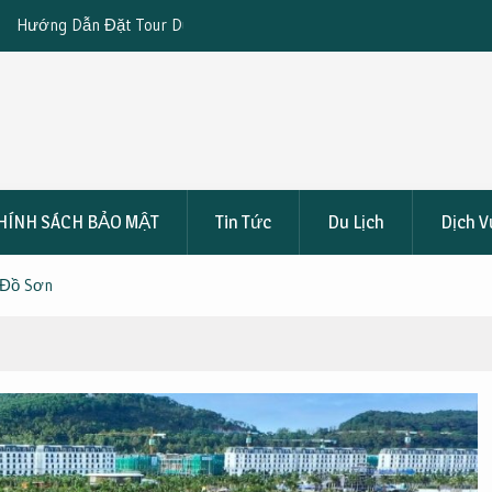
Đồ Sơn 2 Ngày 1 Đêm
Khám Phá Trọn Gói Du Lịch Huế 5 Ngày 4
4.590K/Người
HÍNH SÁCH BẢO MẬT
Tin Tức
Du Lịch
Dịch V
 Đồ Sơn