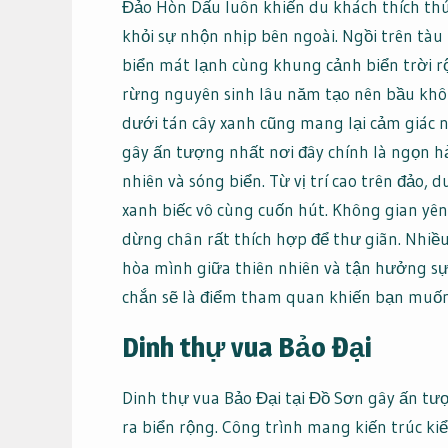
Đảo Hòn Dấu luôn khiến du khách thích thú
khỏi sự nhộn nhịp bên ngoài. Ngồi trên tà
biển mát lạnh cùng khung cảnh biển trời r
rừng nguyên sinh lâu năm tạo nên bầu khô
dưới tán cây xanh cũng mang lại cảm giác
gây ấn tượng nhất nơi đây chính là ngọn hả
nhiên và sóng biển. Từ vị trí cao trên đảo
xanh biếc vô cùng cuốn hút. Không gian yên
dừng chân rất thích hợp để thư giãn. Nhiề
hòa mình giữa thiên nhiên và tận hưởng sự
chắn sẽ là điểm tham quan khiến bạn muốn 
Dinh thự vua Bảo Đại
Dinh thự vua Bảo Đại tại Đồ Sơn gây ấn tượ
ra biển rộng. Công trình mang kiến trúc k