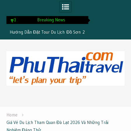
Breaking News
êu
Hướng Dẫn Đặt Tour Du Lịch Đồ Sơn 2
Khám Phá Trọn Gói 
Ngày 1 Đêm
4 Đêm Chỉ 4
Skip
to
content
Home
Giá Vé Du Lịch Tham Quan Đà Lạt 2026 Và Những Trải
Nghiệm Đáng Thử