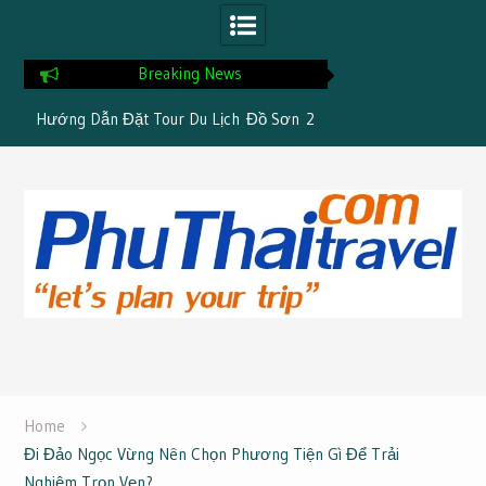
Breaking News
êu
Hướng Dẫn Đặt Tour Du Lịch Đồ Sơn 2
Khám Phá Trọn Gói 
Ngày 1 Đêm
4 Đêm Chỉ 4
Skip
to
content
Home
Đi Đảo Ngọc Vừng Nên Chọn Phương Tiện Gì Để Trải
Nghiệm Trọn Vẹn?