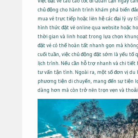
Việc đặt vé tàu cao tốc đi Quan Lạn ngày c
chủ động cho hành trình khám phá biển đảo
mua vé trực tiếp hoặc liên hệ các đại lý uy 
hình thức đặt vé online qua website hoặc 
thời gian và linh hoạt trong lựa chọn khung
đặt vé có thể hoàn tất nhanh gọn mà khôn
cuối tuần, việc chủ động đặt sớm là yếu tố 
lịch trình. Nếu cần hỗ trợ nhanh và chi tiết
tư vấn tận tình. Ngoài ra, một số đơn vị du 
phương tiện di chuyển, mang đến sự tiện lợ
dàng hơn mà còn trở nên trọn vẹn và thoải