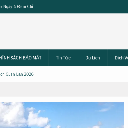
 4 Đêm Chỉ
Những Địa Điểm Tổ Chức Gala Dinner Lý Tưởng Kh
Du Lịch Đảo Ngọc Vừng 3 Ngày 2 Đêm
HÍNH SÁCH BẢO MẬT
Tin Tức
Du Lịch
Dịch V
Lịch Quan Lạn 2026