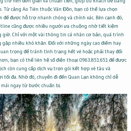
àng trở nên đơn giản và thuận tiện, giúp du khách dễ dàng
. Từ cảng Ao Tiên thuộc Vân Đồn, bạn có thể lựa chọn
tín để được hỗ trợ nhanh chóng và chính xác. Bên cạnh đó,
hotline cũng được nhiều người ưa chuộng nhờ tiết kiệm
 giờ. Chỉ với một vài thông tin cá nhân cơ bản, quá trình
g gặp nhiều khó khăn. Đối với những ngày cao điểm hay
quan trọng để tránh tình trạng hết vé hoặc phải thay đổi
 hơn, bạn có thể liên hệ số điện thoại 0963.851.651 để được
lịch còn cung cấp dịch vụ trọn gói kết hợp vé tàu và
i tối đa. Nhờ đó, chuyến đi đến Quan Lạn không chỉ dễ
 mái ngay từ bước chuẩn bị.