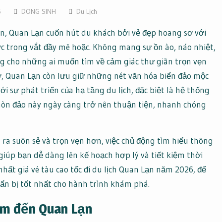
6
DONG SINH
Du Lịch
n, Quan Lạn cuốn hút du khách bởi vẻ đẹp hoang sơ với
ớc trong vắt đầy mê hoặc. Không mang sự ồn ào, náo nhiệt,
ng cho những ai muốn tìm về cảm giác thư giãn trọn vẹn
hơ, Quan Lạn còn lưu giữ những nét văn hóa biển đảo mộc
ới sự phát triển của hạ tầng du lịch, đặc biệt là hệ thống
 hòn đảo này ngày càng trở nên thuận tiện, nhanh chóng
 ra suôn sẻ và trọn vẹn hơn, việc chủ động tìm hiểu thông
 giúp bạn dễ dàng lên kế hoạch hợp lý và tiết kiệm thời
hất giá vé tàu cao tốc đi du lịch Quan Lạn năm 2026, để
n bị tốt nhất cho hành trình khám phá.
ểm đến Quan Lạn