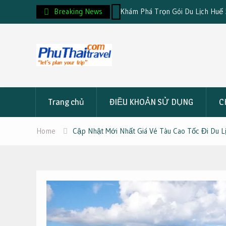
h Đồ Sơn 2 Ngày 1 Đêm
Breaking News
Khám Phá Trọn Gói Du Lịch Huế 5 Ngày
4.590K/Người
Skip
to
content
Trang chủ
ĐIỀU KHOẢN SỬ DỤNG
C
Home
Cập Nhật Mới Nhất Giá Vé Tàu Cao Tốc Đi Du 