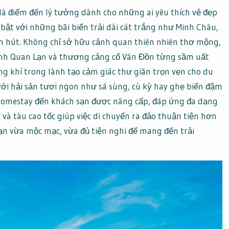
là điểm đến lý tưởng dành cho những ai yêu thích vẻ đẹp
 bật với những bãi biển trải dài cát trắng như Minh Châu,
n hút. Không chỉ sở hữu cảnh quan thiên nhiên thơ mộng,
đình Quan Lạn và thương cảng cổ Vân Đồn từng sầm uất
ng khí trong lành tạo cảm giác thư giãn trọn vẹn cho du
i hải sản tươi ngon như sá sùng, cù kỳ hay ghẹ biển đậm
 homestay đến khách sạn được nâng cấp, đáp ứng đa dạng
à tàu cao tốc giúp việc di chuyển ra đảo thuận tiện hơn
ạn vừa mộc mạc, vừa đủ tiện nghi để mang đến trải