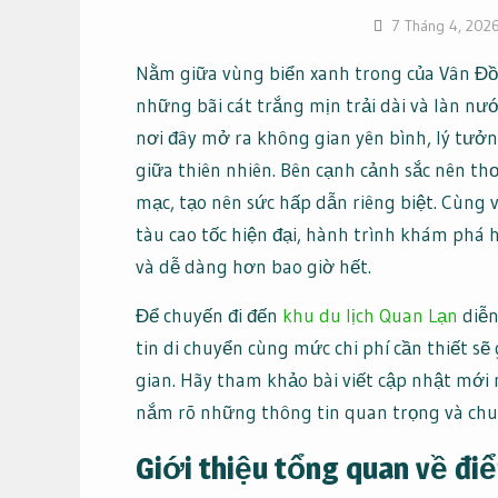
7 Tháng 4, 202
Nằm giữa vùng biển xanh trong của Vân Đồ
những bãi cát trắng mịn trải dài và làn nư
nơi đây mở ra không gian yên bình, lý tưở
giữa thiên nhiên. Bên cạnh cảnh sắc nên t
mạc, tạo nên sức hấp dẫn riêng biệt. Cùng v
tàu cao tốc hiện đại, hành trình khám phá
và dễ dàng hơn bao giờ hết.
Để chuyến đi đến
khu du lịch Quan Lạn
diễn
tin di chuyển cùng mức chi phí cần thiết sẽ
gian. Hãy tham khảo bài viết cập nhật mới n
nắm rõ những thông tin quan trọng và chuẩ
Giới thiệu tổng quan về đi