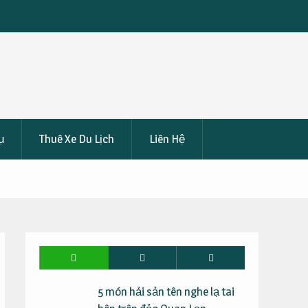
i Đi
Khám Phá Các Quán Ăn Ngon Được Yêu Thích Ở Vũng
Tàu
ụ
Thuê Xe Du Lịch
Liên Hệ
5 món hải sản tên nghe lạ tai