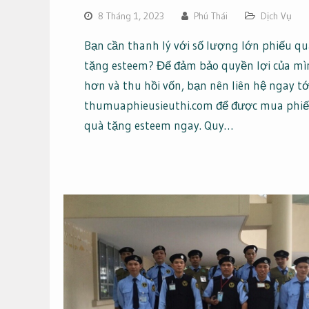
8 Tháng 1, 2023
Phú Thái
Dịch Vụ
Bạn cần thanh lý với số lượng lớn phiếu q
tặng esteem? Để đảm bảo quyền lợi của mì
hơn và thu hồi vốn, bạn nên liên hệ ngay tớ
thumuaphieusieuthi.com để được mua phi
quà tặng esteem ngay. Quy…