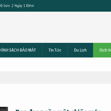
ế 5 Ngày 4 Đêm Chỉ
Những Địa Điểm Tổ Chức Gala Dinner Lý 
Du Lịch Đảo Ngọc Vừng 3 Ngày 2 Đêm
HÍNH SÁCH BẢO MẬT
Tin Tức
Du Lịch
Dịch V