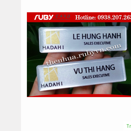
Phân
T