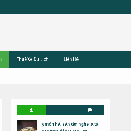
Tưởng Khi Đi
Khám Phá Các Quán Ăn Ngon Được Yêu Thích Ở Vũ
Tàu
ụ
Thuê Xe Du Lịch
Liên Hệ
5 món hải sản tên nghe lạ tai